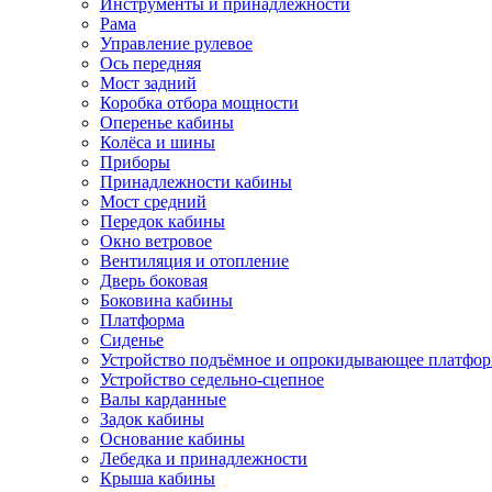
Инструменты и принадлежности
Рама
Управление рулевое
Ось передняя
Мост задний
Коробка отбора мощности
Оперенье кабины
Колёса и шины
Приборы
Принадлежности кабины
Мост средний
Передок кабины
Окно ветровое
Вентиляция и отопление
Дверь боковая
Боковина кабины
Платформа
Сиденье
Устройство подъёмное и опрокидывающее платфо
Устройство седельно-сцепное
Валы карданные
Задок кабины
Основание кабины
Лебедка и принадлежности
Крыша кабины