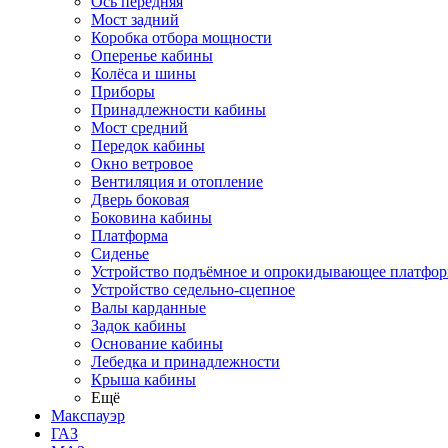
Ось передняя
Мост задний
Коробка отбора мощности
Оперенье кабины
Колёса и шины
Приборы
Принадлежности кабины
Мост средний
Передок кабины
Окно ветровое
Вентиляция и отопление
Дверь боковая
Боковина кабины
Платформа
Сиденье
Устройство подъёмное и опрокидывающее платфо
Устройство седельно-сцепное
Валы карданные
Задок кабины
Основание кабины
Лебедка и принадлежности
Крыша кабины
Ещё
Макспауэр
ГАЗ