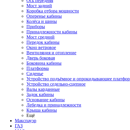
Ось передняя
Мост задний
Коробка отбора мощности
Оперенье кабины
Колёса и шины
Приборы
Принадлежности кабины
Мост средний
Передок кабины
Окно ветровое
Вентиляция и отопление
Дверь боковая
Боковина кабины
Платформа
Сиденье
Устройство подъёмное и опрокидывающее платфо
Устройство седельно-сцепное
Валы карданные
Задок кабины
Основание кабины
Лебедка и принадлежности
Крыша кабины
Ещё
Макспауэр
ГАЗ