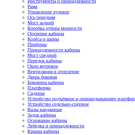
Инструменты и принадлежности
Рама
Управление рулевое
Ось передняя
Мост задний
Коробка отбора мощности
Оперенье кабины
Колёса и шины
Приборы
Принадлежности кабины
Мост средний
Передок кабины
Окно ветровое
Вентиляция и отопление
Дверь боковая
Боковина кабины
Платформа
Сиденье
Устройство подъёмное и опрокидывающее платфо
Устройство седельно-сцепное
Валы карданные
Задок кабины
Основание кабины
Лебедка и принадлежности
Крыша кабины