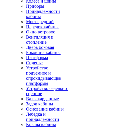
Колёса и шины
Приборы
Принадлежности
кабины
Мост средний
Передок кабины
Окно ветровое
Вентиляция и
отопление
Дверь боковая
Боковина кабины
Платформа
Сиденье
Устройство
подъёмное и
опрокидывающее
платформы
Устройство седельно-
сцепное
Валы карданные
Задок кабины
Основание кабины
Лебедка и
принадлежности
Крыша кабины