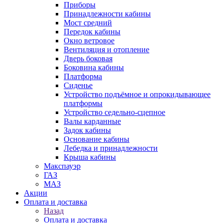
Приборы
Принадлежности кабины
Мост средний
Передок кабины
Окно ветровое
Вентиляция и отопление
Дверь боковая
Боковина кабины
Платформа
Сиденье
Устройство подъёмное и опрокидывающее
платформы
Устройство седельно-сцепное
Валы карданные
Задок кабины
Основание кабины
Лебедка и принадлежности
Крыша кабины
Макспауэр
ГАЗ
МАЗ
Акции
Оплата и доставка
Назад
Оплата и доставка