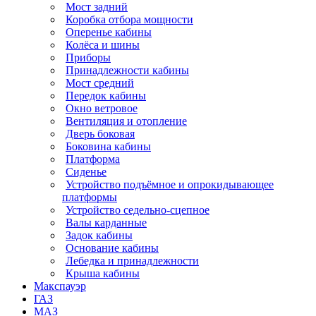
Мост задний
Коробка отбора мощности
Оперенье кабины
Колёса и шины
Приборы
Принадлежности кабины
Мост средний
Передок кабины
Окно ветровое
Вентиляция и отопление
Дверь боковая
Боковина кабины
Платформа
Сиденье
Устройство подъёмное и опрокидывающее
платформы
Устройство седельно-сцепное
Валы карданные
Задок кабины
Основание кабины
Лебедка и принадлежности
Крыша кабины
Макспауэр
ГАЗ
МАЗ