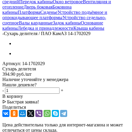
средний
Передок кабины
Окно ветровое
Вентиляция и
отопление
Дверь боковая
Боковина
кабины
Платформа
Сиденье
Устройство подъёмное и
опрокидывающее платформы
Устройство седельно-
сцепное
Валы карданные
Задок кабины
Основание
кабины
Лебедка и принадлежности
Крыша кабины
-
Сухарь делителя / ПАО КамАЗ 14-1702029
Артикул:
14-1702029
Сухарь делителя
394.90
руб.
/шт
Наличие уточняйте у менеджера
Нашли дешевле?
-
+
В корзину
ᐅ Быстрая заявка!
Поделиться
Цена действительна только для интернет-магазина и может
отличаться от цены склада.