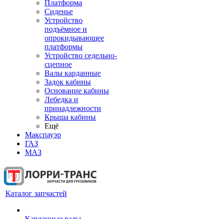
Платформа
Сиденье
Устройство
подъёмное и
опрокидывающее
платформы
Устройство седельно-
сцепное
Валы карданные
Задок кабины
Основание кабины
Лебедка и
принадлежности
Крыша кабины
Ещё
Макспауэр
ГАЗ
МАЗ
Каталог запчастей
Карданные валы