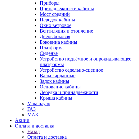
Приборы
Принадлежности кабины
Мост средний
Передок кабины
Окно ветровое
Вентиляция и отопление
Дверь боковая
Боковина кабины
Платформа
Сиденье
Устройство подъёмное и опрокидывающее
платформы
Устройство седельно-сцепное
Валы карданные
Задок кабины
Основание кабины
Лебедка и принадлежности
Крыша кабины
Макспауэр
ГАЗ
МАЗ
Акции
Оплата и доставка
Назад
Оплата и доставка