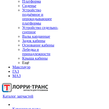
Платформа
Сиденье
Устройство
подъёмное и
опрокидывающее
платформы
Устройство седельно-
сцепное
Валы карданные
Задок кабины
Основание кабины
Лебедка и
принадлежности
Крыша кабины
Ещё
Макспауэр
ГАЗ
МАЗ
Каталог запчастей
Карданные валы