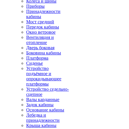
Колёса и шины
Приборы
Принадлежности
кабины
Мост средний
Передок кабины
Окно ветровое
Вентиляция и
отопление
Дверь боковая
Боковина кабины
Платформа
Сиденье
Устройство
подъёмное и
опрокидывающее
платформы
Устройство седельно-
сцепное
Валы карданные
Задок кабины
Основание кабины
Лебедка и
принадлежности
Крыша кабины