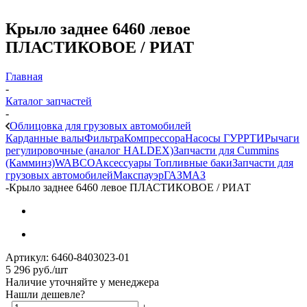
Крыло заднее 6460 левое
ПЛАСТИКОВОЕ / РИАТ
Главная
-
Каталог запчастей
-
Облицовка для грузовых автомобилей
Карданные валы
Фильтра
Компрессора
Насосы ГУР
РТИ
Рычаги
регулировочные (аналог HALDEX)
Запчасти для Cummins
(Камминз)
WABCO
Аксессуары
Топливные баки
Запчасти для
грузовых автомобилей
Макспауэр
ГАЗ
МАЗ
-
Крыло заднее 6460 левое ПЛАСТИКОВОЕ / РИАТ
Артикул:
6460-8403023-01
5 296
руб.
/шт
Наличие уточняйте у менеджера
Нашли дешевле?