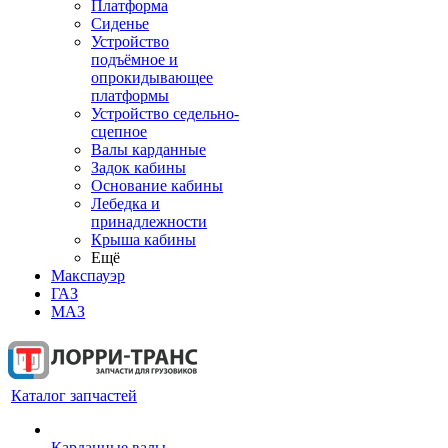
Платформа
Сиденье
Устройство
подъёмное и
опрокидывающее
платформы
Устройство седельно-
сцепное
Валы карданные
Задок кабины
Основание кабины
Лебедка и
принадлежности
Крыша кабины
Ещё
Макспауэр
ГАЗ
МАЗ
Каталог запчастей
Карданные валы