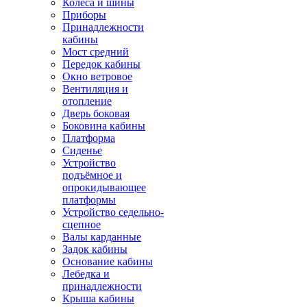
Колёса и шины
Приборы
Принадлежности
кабины
Мост средний
Передок кабины
Окно ветровое
Вентиляция и
отопление
Дверь боковая
Боковина кабины
Платформа
Сиденье
Устройство
подъёмное и
опрокидывающее
платформы
Устройство седельно-
сцепное
Валы карданные
Задок кабины
Основание кабины
Лебедка и
принадлежности
Крыша кабины