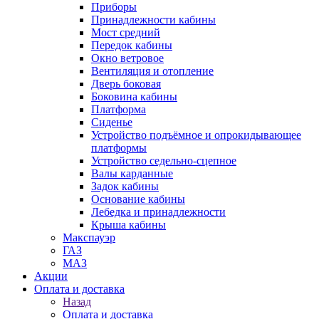
Приборы
Принадлежности кабины
Мост средний
Передок кабины
Окно ветровое
Вентиляция и отопление
Дверь боковая
Боковина кабины
Платформа
Сиденье
Устройство подъёмное и опрокидывающее
платформы
Устройство седельно-сцепное
Валы карданные
Задок кабины
Основание кабины
Лебедка и принадлежности
Крыша кабины
Макспауэр
ГАЗ
МАЗ
Акции
Оплата и доставка
Назад
Оплата и доставка