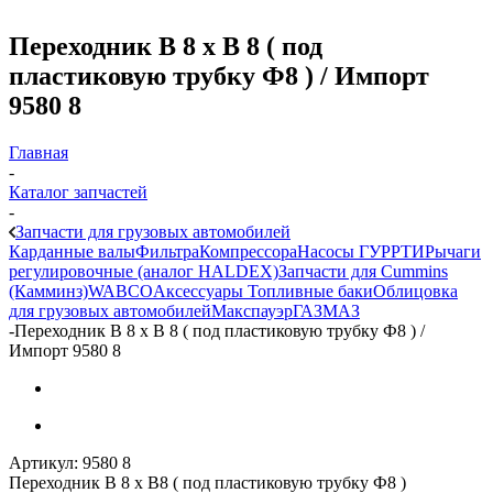
Переходник В 8 х В 8 ( под
пластиковую трубку Ф8 ) / Импорт
9580 8
Главная
-
Каталог запчастей
-
Запчасти для грузовых автомобилей
Карданные валы
Фильтра
Компрессора
Насосы ГУР
РТИ
Рычаги
регулировочные (аналог HALDEX)
Запчасти для Cummins
(Камминз)
WABCO
Аксессуары
Топливные баки
Облицовка
для грузовых автомобилей
Макспауэр
ГАЗ
МАЗ
-
Переходник В 8 х В 8 ( под пластиковую трубку Ф8 ) /
Импорт 9580 8
Артикул:
9580 8
Переходник В 8 х В8 ( под пластиковую трубку Ф8 )