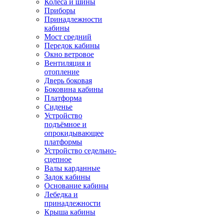
Колёса и шины
Приборы
Принадлежности
кабины
Мост средний
Передок кабины
Окно ветровое
Вентиляция и
отопление
Дверь боковая
Боковина кабины
Платформа
Сиденье
Устройство
подъёмное и
опрокидывающее
платформы
Устройство седельно-
сцепное
Валы карданные
Задок кабины
Основание кабины
Лебедка и
принадлежности
Крыша кабины