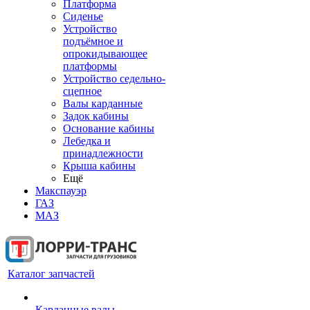
Платформа
Сиденье
Устройство
подъёмное и
опрокидывающее
платформы
Устройство седельно-
сцепное
Валы карданные
Задок кабины
Основание кабины
Лебедка и
принадлежности
Крыша кабины
Ещё
Макспауэр
ГАЗ
МАЗ
Каталог запчастей
Карданные валы