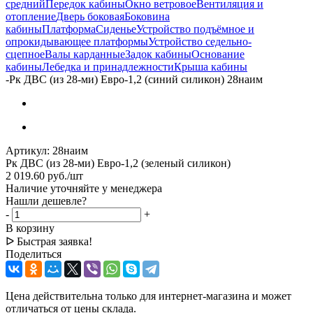
средний
Передок кабины
Окно ветровое
Вентиляция и
отопление
Дверь боковая
Боковина
кабины
Платформа
Сиденье
Устройство подъёмное и
опрокидывающее платформы
Устройство седельно-
сцепное
Валы карданные
Задок кабины
Основание
кабины
Лебедка и принадлежности
Крыша кабины
-
Рк ДВС (из 28-ми) Евро-1,2 (синий силикон) 28наим
Артикул:
28наим
Рк ДВС (из 28-ми) Евро-1,2 (зеленый силикон)
2 019.60
руб.
/шт
Наличие уточняйте у менеджера
Нашли дешевле?
-
+
В корзину
ᐅ Быстрая заявка!
Поделиться
Цена действительна только для интернет-магазина и может
отличаться от цены склада.