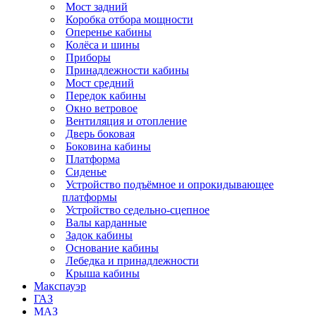
Мост задний
Коробка отбора мощности
Оперенье кабины
Колёса и шины
Приборы
Принадлежности кабины
Мост средний
Передок кабины
Окно ветровое
Вентиляция и отопление
Дверь боковая
Боковина кабины
Платформа
Сиденье
Устройство подъёмное и опрокидывающее
платформы
Устройство седельно-сцепное
Валы карданные
Задок кабины
Основание кабины
Лебедка и принадлежности
Крыша кабины
Макспауэр
ГАЗ
МАЗ