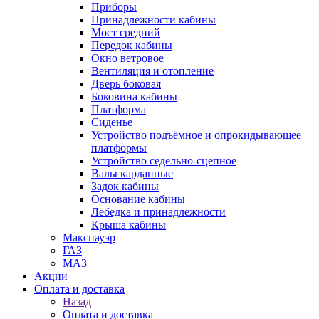
Приборы
Принадлежности кабины
Мост средний
Передок кабины
Окно ветровое
Вентиляция и отопление
Дверь боковая
Боковина кабины
Платформа
Сиденье
Устройство подъёмное и опрокидывающее
платформы
Устройство седельно-сцепное
Валы карданные
Задок кабины
Основание кабины
Лебедка и принадлежности
Крыша кабины
Макспауэр
ГАЗ
МАЗ
Акции
Оплата и доставка
Назад
Оплата и доставка