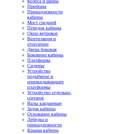
Колёса и шины
Приборы
Принадлежности
кабины
Мост средний
Передок кабины
Окно ветровое
Вентиляция и
отопление
Дверь боковая
Боковина кабины
Платформа
Сиденье
Устройство
подъёмное и
опрокидывающее
платформы
Устройство седельно-
сцепное
Валы карданные
Задок кабины
Основание кабины
Лебедка и
принадлежности
Крыша кабины