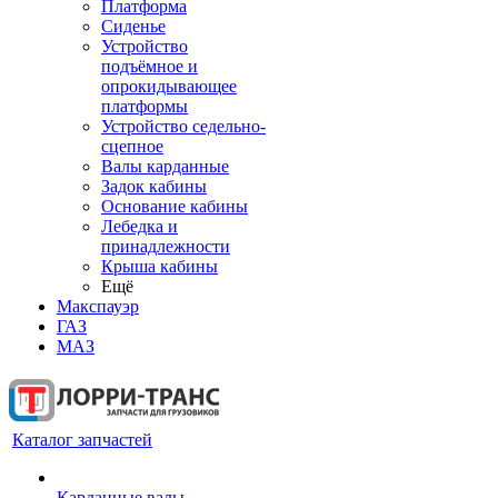
Платформа
Сиденье
Устройство
подъёмное и
опрокидывающее
платформы
Устройство седельно-
сцепное
Валы карданные
Задок кабины
Основание кабины
Лебедка и
принадлежности
Крыша кабины
Ещё
Макспауэр
ГАЗ
МАЗ
Каталог запчастей
Карданные валы