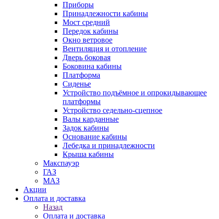
Приборы
Принадлежности кабины
Мост средний
Передок кабины
Окно ветровое
Вентиляция и отопление
Дверь боковая
Боковина кабины
Платформа
Сиденье
Устройство подъёмное и опрокидывающее
платформы
Устройство седельно-сцепное
Валы карданные
Задок кабины
Основание кабины
Лебедка и принадлежности
Крыша кабины
Макспауэр
ГАЗ
МАЗ
Акции
Оплата и доставка
Назад
Оплата и доставка