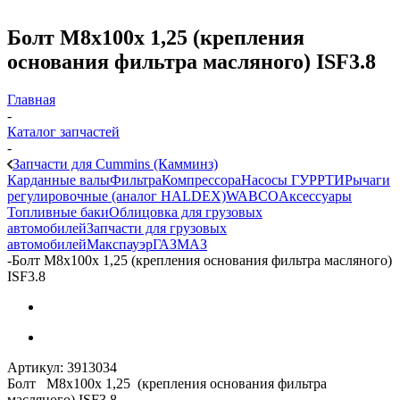
Болт М8х100х 1,25 (крепления
основания фильтра масляного) ISF3.8
Главная
-
Каталог запчастей
-
Запчасти для Cummins (Камминз)
Карданные валы
Фильтра
Компрессора
Насосы ГУР
РТИ
Рычаги
регулировочные (аналог HALDEX)
WABCO
Аксессуары
Топливные баки
Облицовка для грузовых
автомобилей
Запчасти для грузовых
автомобилей
Макспауэр
ГАЗ
МАЗ
-
Болт М8х100х 1,25 (крепления основания фильтра масляного)
ISF3.8
Артикул:
3913034
Болт М8х100х 1,25 (крепления основания фильтра
масляного) ISF3.8